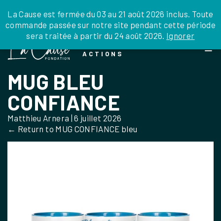
JE DONNE
JE PARRAINE
NOUS SOUTENIR
0 ARTICLE
La Cause est fermée du 03 au 21 août 2026 inclus. Toute
commande passée sur notre site pendant cette période
DEPUIS LA FRANCE
sera traitée à partir du 24 août 2026.
Ignorer
Skip
DEPUIS L’INTERNATIONAL
LA FOI EN
to
EN TANT QU’ORGANISATION
ACTIONS
the
EN TANT QU’AMBASSADEUR
content
MUG BLEU
LEGS, LIBÉRALITÉS
CONFIANCE
Matthieu Arnera
|
6 juillet 2026
←
Return to MUG CONFIANCE bleu