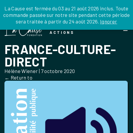
JE DONNE
JE PARRAINE
NOUS SOUTENIR
0 ARTICLE
La Cause est fermée du 03 au 21 août 2026 inclus. Toute
commande passée sur notre site pendant cette période
DEPUIS LA FRANCE
sera traitée à partir du 24 août 2026.
Ignorer
Skip
DEPUIS L’INTERNATIONAL
LA FOI EN
to
EN TANT QU’ORGANISATION
ACTIONS
the
EN TANT QU’AMBASSADEUR
content
FRANCE-CULTURE-
LEGS, LIBÉRALITÉS
DIRECT
Hélène Wiener
|
7 octobre 2020
←
Return to