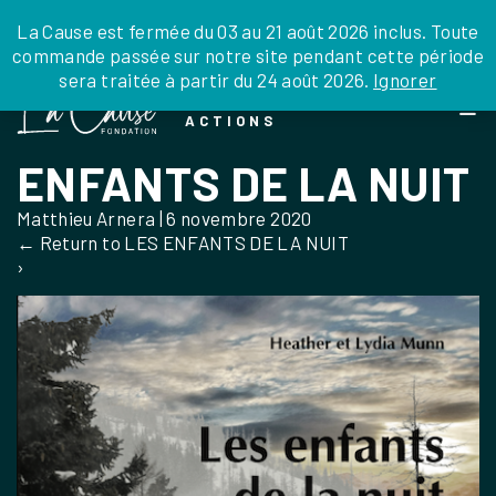
JE DONNE
JE PARRAINE
NOUS SOUTENIR
0 ARTICLE
La Cause est fermée du 03 au 21 août 2026 inclus. Toute
commande passée sur notre site pendant cette période
DEPUIS LA FRANCE
sera traitée à partir du 24 août 2026.
Ignorer
Skip
DEPUIS L’INTERNATIONAL
LA FOI EN
to
EN TANT QU’ORGANISATION
ACTIONS
the
EN TANT QU’AMBASSADEUR
content
ENFANTS DE LA NUIT
LEGS, LIBÉRALITÉS
Matthieu Arnera
|
6 novembre 2020
←
Return to LES ENFANTS DE LA NUIT
›