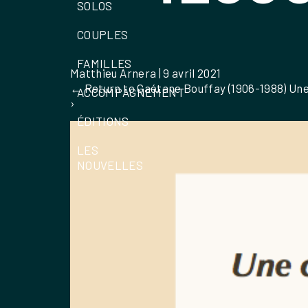
SOLOS
COUPLES
FAMILLES
Matthieu Arnera
|
9 avril 2021
←
Return to Gaétane Bouffay (1906-1988) Un
ACCOMPAGNEMENT
›
ÉDITIONS
LES
NOUVELLES