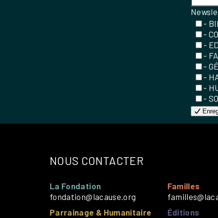
Newsle
- B
- C
- E
- F
- G
- H
- H
- S
Enreg
NOUS CONTACTER
La Fondation
Familles
fondation@lacause.org
familles@lac
Parrainage & Humanitaire
Éditions