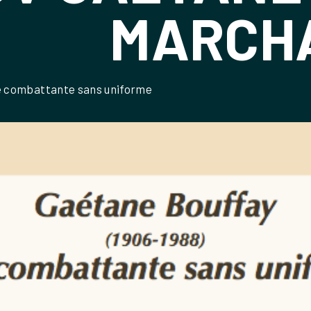
MARCH
e combattante sans uniforme