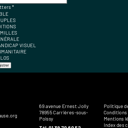
tters
*
IBLE
OUPLES
DITIONS
AMILLES
ÉNÉRALE
ANDICAP VISUEL
UMANITAIRE
OLOS
istrer
69 avenue Ernest Jolly
Politique d
78955 Carrières-sous-
Conditions
ause.org
Poissy
Mentions l
Index des c
Tél. 01 39 70 60 52