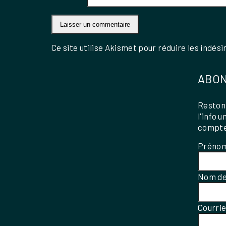
Ce site utilise Akismet pour réduire les indési
ABON
Restons
l'info 
compte
Préno
Nom de
Courri