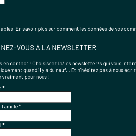
rables.
En savoir plus sur comment les données de vos comm
NEZ-VOUS À LA NEWSLETTER
 en contact ! Choisissez la/les newsletter/s qui vous intér
uniquement quand il y a du neuf... Et n'hésitez pas à nous écri
 vraiment pour nous !
m
*
 famille
*
el
*