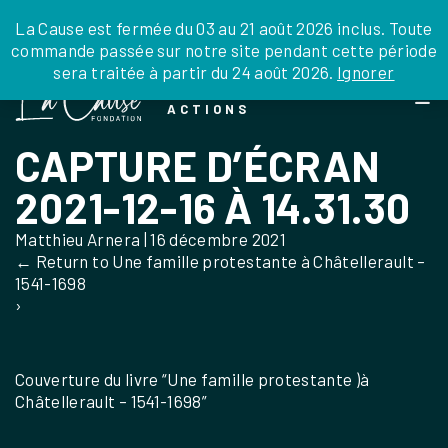
JE DONNE
JE PARRAINE
NOUS SOUTENIR
0 ARTICLE
La Cause est fermée du 03 au 21 août 2026 inclus. Toute
commande passée sur notre site pendant cette période
DEPUIS LA FRANCE
sera traitée à partir du 24 août 2026.
Ignorer
Skip
DEPUIS L’INTERNATIONAL
LA FOI EN
to
EN TANT QU’ORGANISATION
ACTIONS
the
EN TANT QU’AMBASSADEUR
content
CAPTURE D’ÉCRAN
LEGS, LIBÉRALITÉS
2021-12-16 À 14.31.30
Matthieu Arnera
|
16 décembre 2021
←
Return to Une famille protestante à Châtellerault –
1541-1698
›
Couverture du livre “Une famille protestante )à
Châtellerault – 1541-1698”