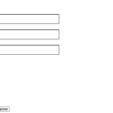
 vraiment pour nous !
m
*
 famille
*
el
*
tters
*
IBLE
OUPLES
DITIONS
AMILLES
ÉNÉRALE
ANDICAP VISUEL
UMANITAIRE
OLOS
istrer