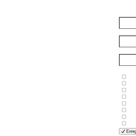
compte
Préno
Nom de
Courri
Newsle
- B
- C
- E
- F
- G
- H
- H
- S
Enreg