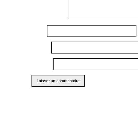
Commentaire
*
Nom
*
E-mail
*
Site web
Ce site utilise Akismet pour réduire les indési
ABO
Restons
l'info 