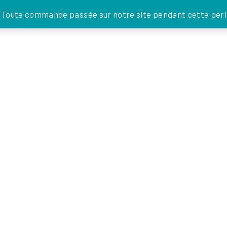
JE DONNE
. Toute commande passée sur notre site pendant cette pério
FOI EN
ACTIONS