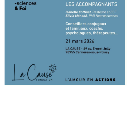
Laisser un commentaire
Votre adresse e-mail ne sera pas publiée.
Les champs
obligatoires sont indiqués avec
*
Commentaire
*