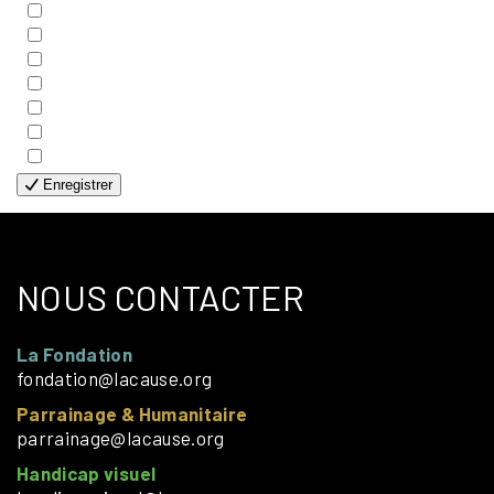
- COUPLES
- EDITIONS
- FAMILLES
- GÉNÉRALE
- HANDICAP VISUEL
- HUMANITAIRE
- SOLOS
Enregistrer
NOUS CONTACTER
La Fondation
fondation@lacause.org
Parrainage & Humanitaire
parrainage@lacause.org
Handicap visuel