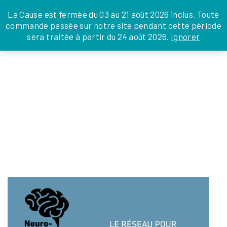
JE DONNE
JE PARRAINE
NOUS SOUTENIR
0 ARTICLE
La Cause est fermée du 03 au 21 août 2026 inclus. Toute
commande passée sur notre site pendant cette période
DEPUIS LA FRANCE
sera traitée à partir du 24 août 2026.
Ignorer
Skip
DEPUIS L’INTERNATIONAL
LA FOI EN
to
EN TANT QU’ORGANISATION
ACTIONS
the
EN TANT QU’AMBASSADEUR
content
LEGS, LIBÉRALITÉS
ACCOMPAGNEMENT_2
servicecivique
|
11 février 2026
←
Return to Accompagnement
‹
›