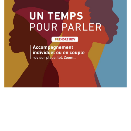
Laisser un commentaire
Votre adresse e-mail ne sera pas publiée.
Les champs
obligatoires sont indiqués avec
*
Commentaire
*