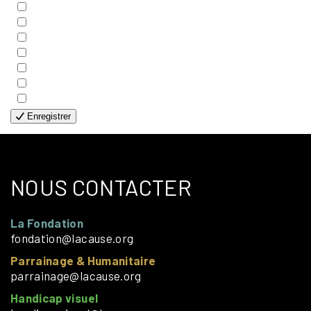
- COUPLES
- EDITIONS
- FAMILLES
- GÉNÉRALE
- HANDICAP VISUEL
- HUMANITAIRE
- SOLOS
Enregistrer
NOUS CONTACTER
La Fondation
fondation@lacause.org
Parrainage & Humanitaire
parrainage@lacause.org
Handicap visuel