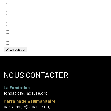
- BIBLE
- COUPLES
- EDITIONS
- FAMILLES
- GÉNÉRALE
- HANDICAP VISUEL
- HUMANITAIRE
- SOLOS
Enregistrer
NOUS CONTACTER
La Fondation
fondation@lacause.org
Parrainage & Humanitaire
parrainage@lacause.org