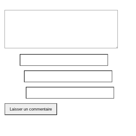
Commentaire
*
Nom
*
E-mail
*
Site web
Ce site utilise Akismet pour réduire les indésirables.
En
savoir plus sur comment les données de vos