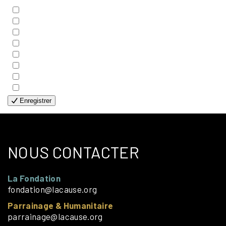
- BIBLE
- COUPLES
- EDITIONS
- FAMILLES
- GÉNÉRALE
- HANDICAP VISUEL
- HUMANITAIRE
- SOLOS
Enregistrer
NOUS CONTACTER
La Fondation
fondation@lacause.org
Parrainage & Humanitaire
parrainage@lacause.org