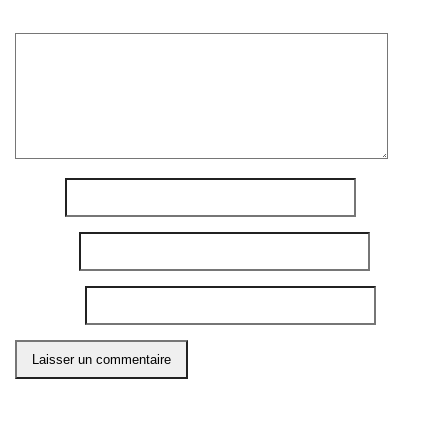
Commentaire
*
Nom
*
E-mail
*
Site web
Ce site utilise Akismet pour réduire les indésirables.
En
savoir plus sur comment les données de vos