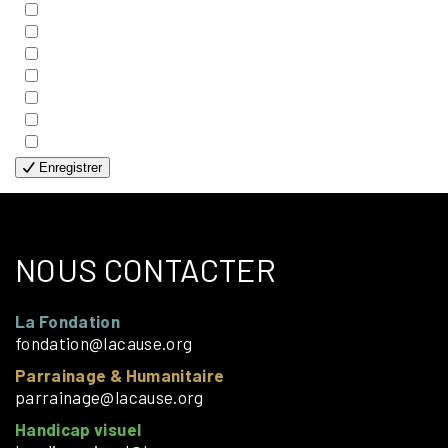
- COUPLES
- EDITIONS
- FAMILLES
- GÉNÉRALE
- HANDICAP VISUEL
- HUMANITAIRE
- SOLOS
Enregistrer
NOUS CONTACTER
La Fondation
fondation@lacause.org
Parrainage & Humanitaire
parrainage@lacause.org
Handicap visuel