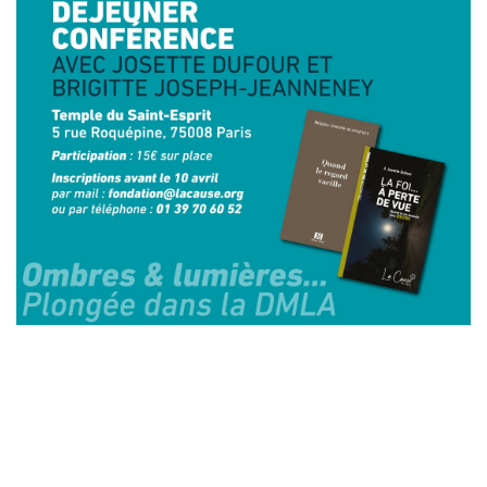
Laisser un commentaire
Votre adresse e-mail ne sera pas publiée.
Les champs
obligatoires sont indiqués avec
*
Commentaire
*