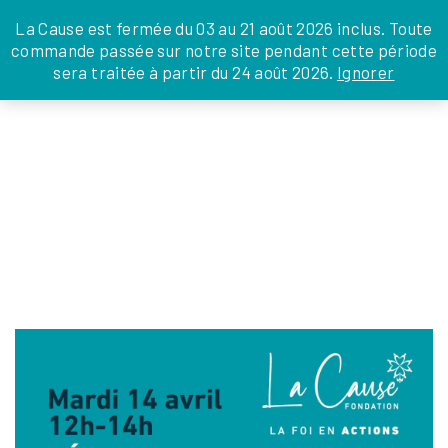
JE DONNE
JE PARRAINE
NOUS SOUTENIR
0 ARTICLE
La Cause est fermée du 03 au 21 août 2026 inclus. Toute
commande passée sur notre site pendant cette période
DEPUIS LA FRANCE
sera traitée à partir du 24 août 2026.
Ignorer
Skip
DEPUIS L’INTERNATIONAL
LA FOI EN
to
EN TANT QU’ORGANISATION
ACTIONS
the
EN TANT QU’AMBASSADEUR
content
LEGS, LIBÉRALITÉS
DÉJEUNER CONFÉRENCE 14 AVRIL 2026
julien
|
16 mars 2026
←
Return to Accueil
‹
›