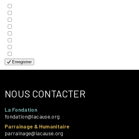
- BIBLE
- COUPLES
- EDITIONS
- FAMILLES
- GÉNÉRALE
- HANDICAP VISUEL
- HUMANITAIRE
- SOLOS
Enregistrer
NOUS CONTACTER
La Fondation
fondation@lacause.org
Parrainage & Humanitaire
parrainage@lacause.org