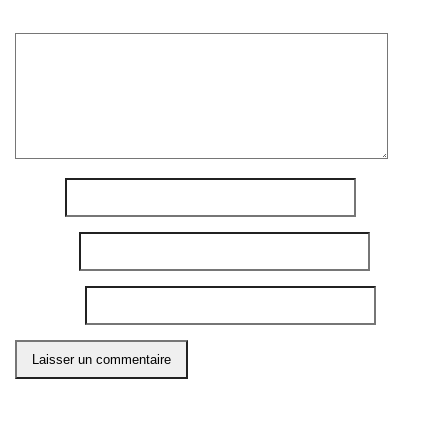
Commentaire
*
Nom
*
E-mail
*
Site web
Ce site utilise Akismet pour réduire les indésirables.
En
savoir plus sur comment les données de vos