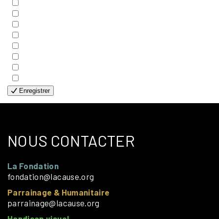
- BIBLE
- COUPLES
- EDITIONS
- FAMILLES
- GÉNÉRALE
- HANDICAP VISUEL
- HUMANITAIRE
- SOLOS
Enregistrer
NOUS CONTACTER
La Fondation
fondation@lacause.org
Parrainage & Humanitaire
parrainage@lacause.org
Handicap visuel