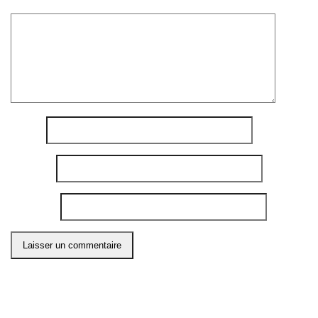
Commentaire
*
Nom
*
E-mail
*
Site web
Ce site utilise Akismet pour réduire les indésirables.
En
savoir plus sur comment les données de vos
commentaires sont utilisées
.