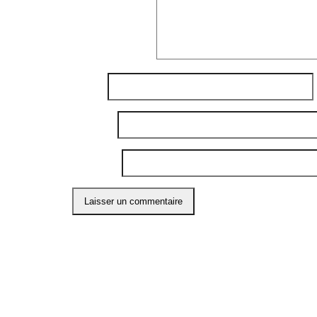
Commentaire
*
Nom
*
E-mail
*
Site web
Ce site utilise Akismet pour réduire les indési
ABO
Restons