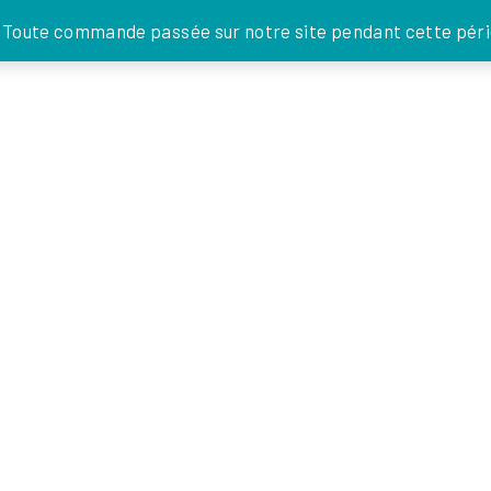
JE DONNE
. Toute commande passée sur notre site pendant cette pério
FOI EN
ACTIONS