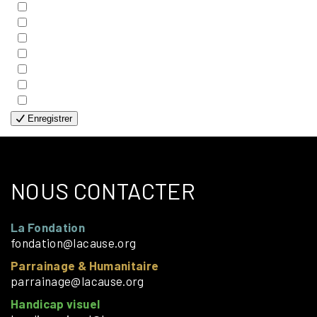
- COUPLES
- EDITIONS
- FAMILLES
- GÉNÉRALE
- HANDICAP VISUEL
- HUMANITAIRE
- SOLOS
Enregistrer
NOUS CONTACTER
La Fondation
fondation@lacause.org
Parrainage & Humanitaire
parrainage@lacause.org
Handicap visuel