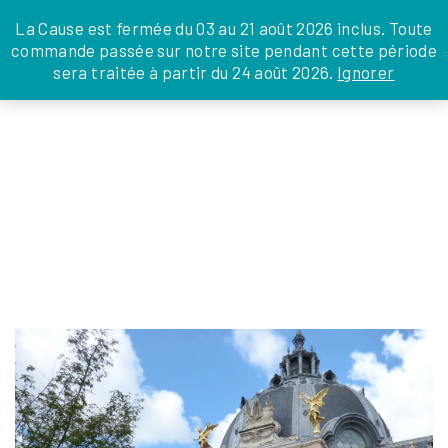
JE DONNE
JE PARRAINE
NOUS SOUTENIR
0 ARTICLE
La Cause est fermée du 03 au 21 août 2026 inclus. Toute
commande passée sur notre site pendant cette période
DEPUIS LA FRANCE
sera traitée à partir du 24 août 2026.
Ignorer
Skip
DEPUIS L’INTERNATIONAL
LA FOI EN
to
EN TANT QU’ORGANISATION
ACTIONS
the
EN TANT QU’AMBASSADEUR
content
LEGS, LIBÉRALITÉS
SORTIE HV PETIT PALAIS
julien
|
26 mai 2026
←
Return to Accueil
‹
›