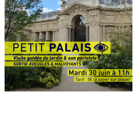
Laisser un commentaire
Votre adresse e-mail ne sera pas publiée.
Les champs
obligatoires sont indiqués avec
*
Commentaire
*