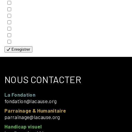
- COUPLES
- EDITIONS
- FAMILLES
- GÉNÉRALE
- HANDICAP VISUEL
- HUMANITAIRE
- SOLOS
Enregistrer
NOUS CONTACTER
La Fondation
fondation@lacause.org
Parrainage & Humanitaire
parrainage@lacause.org
Handicap visuel