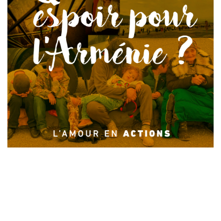
Laisser un commentaire
Votre adresse e-mail ne sera pas publiée.
Les champs
obligatoires sont indiqués avec
*
Commentaire
*