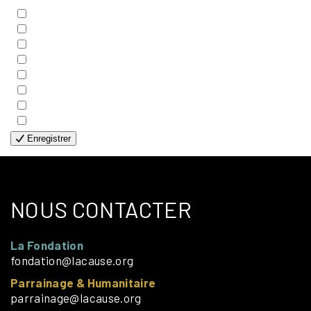
- BIBLE
- COUPLES
- EDITIONS
- FAMILLES
- GÉNÉRALE
- HANDICAP VISUEL
- HUMANITAIRE
- SOLOS
Enregistrer
NOUS CONTACTER
La Fondation
fondation@lacause.org
Parrainage & Humanitaire
parrainage@lacause.org