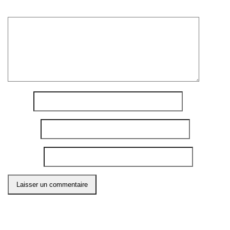
Commentaire
*
Nom
*
E-mail
*
Site web
Ce site utilise Akismet pour réduire les indésirables.
En
savoir plus sur comment les données de vos