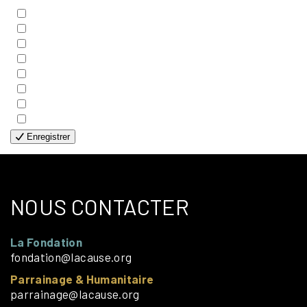
- BIBLE
- COUPLES
- EDITIONS
- FAMILLES
- GÉNÉRALE
- HANDICAP VISUEL
- HUMANITAIRE
- SOLOS
Enregistrer
NOUS CONTACTER
La Fondation
fondation@lacause.org
Parrainage & Humanitaire
parrainage@lacause.org