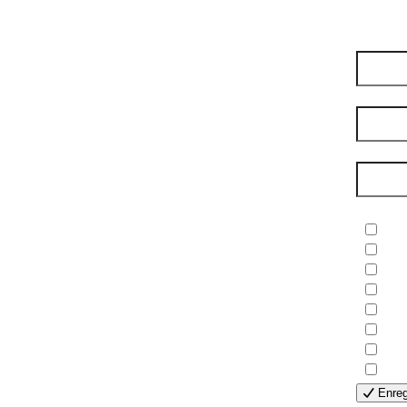
compte
Préno
Nom de
Courri
Newsle
- B
- C
- E
- F
- G
- H
- H
- S
Enreg