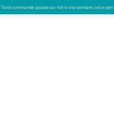
JE DONNE
. Toute commande passée sur notre site pendant cette pério
FOI EN
ACTIONS