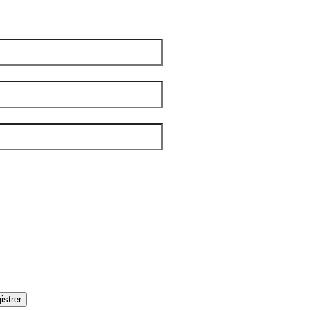
 vraiment pour nous !
m
*
 famille
*
el
*
tters
*
IBLE
OUPLES
DITIONS
AMILLES
ÉNÉRALE
ANDICAP VISUEL
UMANITAIRE
OLOS
istrer