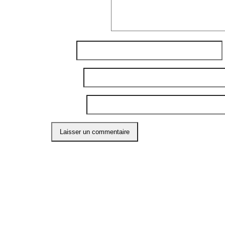
Commentaire
*
Nom
*
E-mail
*
Site web
Ce site utilise Akismet pour réduire les indési
ABO
Restons
l'info 