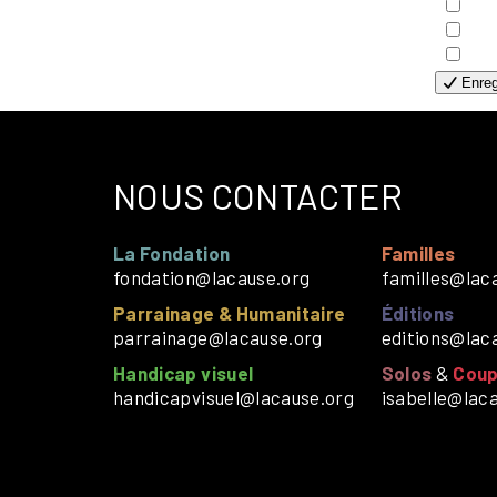
- H
- H
- S
Enreg
NOUS CONTACTER
La Fondation
Familles
fondation@lacause.org
familles@lac
Parrainage & Humanitaire
Éditions
parrainage@lacause.org
editions@lac
Handicap visuel
Solos
&
Coup
handicapvisuel@lacause.org
isabelle@lac