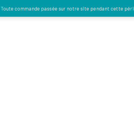
JE DONNE
. Toute commande passée sur notre site pendant cette pério
FOI EN
ACTIONS