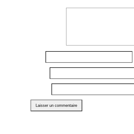
Commentaire
*
Nom
*
E-mail
*
Site web
Ce site utilise Akismet pour réduire les indési