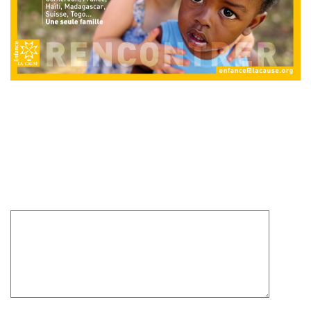
Slide-Enfance
Laisser un commentaire
Votre adresse e-mail ne sera pas publiée.
Les champs
obligatoires sont indiqués avec
*
Commentaire
*