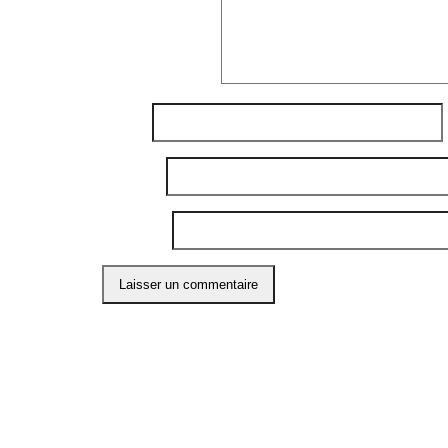
Commentaire
*
Nom
*
E-mail
*
Site web
Ce site utilise Akismet pour réduire les indési
ABO
Restons