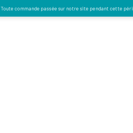
JE DONNE
. Toute commande passée sur notre site pendant cette pério
FOI EN
ACTIONS