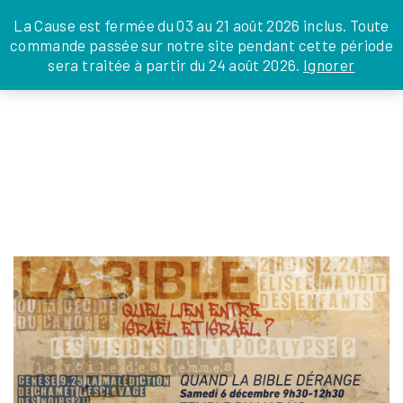
JE DONNE
JE PARRAINE
NOUS SOUTENIR
0 ARTICLE
La Cause est fermée du 03 au 21 août 2026 inclus. Toute
commande passée sur notre site pendant cette période
DEPUIS LA FRANCE
sera traitée à partir du 24 août 2026.
Ignorer
Skip
DEPUIS L’INTERNATIONAL
LA FOI EN
to
EN TANT QU’ORGANISATION
ACTIONS
the
EN TANT QU’AMBASSADEUR
content
LEGS, LIBÉRALITÉS
SLIDE_EVENT-QUESTIONS-5-DEC-2025
servicecivique
|
12 janvier 2026
←
Return to Quand la Bible dérange…