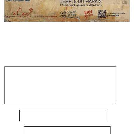
Laisser un commentaire
Votre adresse e-mail ne sera pas publiée.
Les champs
obligatoires sont indiqués avec
*
Commentaire
*
Nom
*
E-mail
*