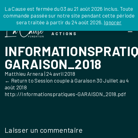
JE DONNE
JE PARRAINE
NOUS SOUTENIR
0 ARTICLE
La Cause est fermée du 03 au 21 août 2026 inclus. Toute
commande passée sur notre site pendant cette période
DEPUIS LA FRANCE
sera traitée à partir du 24 août 2026.
Ignorer
Skip
DEPUIS L’INTERNATIONAL
LA FOI EN
to
EN TANT QU’ORGANISATION
ACTIONS
the
EN TANT QU’AMBASSADEUR
content
INFORMATIONSPRATI
LEGS, LIBÉRALITÉS
GARAISON_2018
Matthieu Arnera
|
24 avril 2018
←
Return to Session couple à Garaison 30 Juillet au 4
août 2018
http://Informationspratiques-GARAISON_2018.pdf
Laisser un commentaire