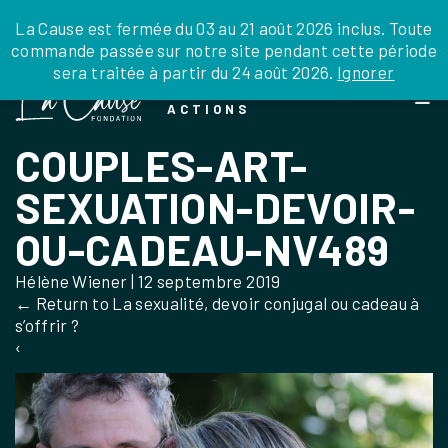
JE DONNE
JE PARRAINE
NOUS SOUTENIR
0 ARTICLE
La Cause est fermée du 03 au 21 août 2026 inclus. Toute
commande passée sur notre site pendant cette période
DEPUIS LA FRANCE
sera traitée à partir du 24 août 2026.
Ignorer
Skip
DEPUIS L’INTERNATIONAL
LA FOI EN
to
EN TANT QU’ORGANISATION
ACTIONS
the
EN TANT QU’AMBASSADEUR
content
COUPLES-ART-
LEGS, LIBÉRALITÉS
SEXUATION-DEVOIR-
OU-CADEAU-NV489
Hélène Wiener
|
12 septembre 2019
←
Return to La sexualité, devoir conjugal ou cadeau à
s’offrir ?
‹