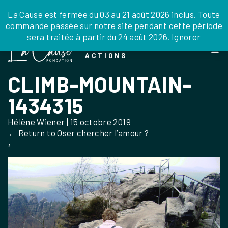
JE DONNE
JE PARRAINE
NOUS SOUTENIR
0 ARTICLE
La Cause est fermée du 03 au 21 août 2026 inclus. Toute
commande passée sur notre site pendant cette période
DEPUIS LA FRANCE
sera traitée à partir du 24 août 2026.
Ignorer
Skip
DEPUIS L’INTERNATIONAL
LA FOI EN
to
EN TANT QU’ORGANISATION
ACTIONS
the
EN TANT QU’AMBASSADEUR
content
CLIMB-MOUNTAIN-
LEGS, LIBÉRALITÉS
1434315
Hélène Wiener
|
15 octobre 2019
←
Return to Oser chercher l’amour ?
›