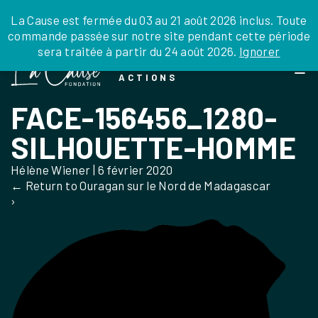
JE DONNE
JE PARRAINE
NOUS SOUTENIR
0 ARTICLE
La Cause est fermée du 03 au 21 août 2026 inclus. Toute
commande passée sur notre site pendant cette période
DEPUIS LA FRANCE
sera traitée à partir du 24 août 2026.
Ignorer
Skip
DEPUIS L’INTERNATIONAL
LA FOI EN
to
EN TANT QU’ORGANISATION
ACTIONS
the
EN TANT QU’AMBASSADEUR
content
FACE-156456_1280-
LEGS, LIBÉRALITÉS
SILHOUETTE-HOMME
Hélène Wiener
|
6 février 2020
←
Return to Ouragan sur le Nord de Madagascar
›