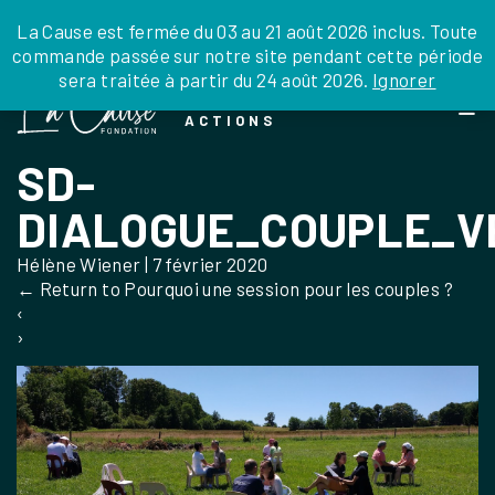
JE DONNE
JE PARRAINE
NOUS SOUTENIR
0 ARTICLE
La Cause est fermée du 03 au 21 août 2026 inclus. Toute
commande passée sur notre site pendant cette période
DEPUIS LA FRANCE
sera traitée à partir du 24 août 2026.
Ignorer
Skip
DEPUIS L’INTERNATIONAL
LA FOI EN
to
EN TANT QU’ORGANISATION
ACTIONS
the
EN TANT QU’AMBASSADEUR
content
SD-
LEGS, LIBÉRALITÉS
DIALOGUE_COUPLE_V
Hélène Wiener
|
7 février 2020
←
Return to Pourquoi une session pour les couples ?
‹
›