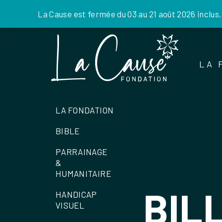
La Cause est fermée du 03 au 21 août 2026 inclus
Skip
to
the
LA 
content
LA FONDATION
BIBLE
PARRAINAGE
&
HUMANITAIRE
BIL
HANDICAP
VISUEL