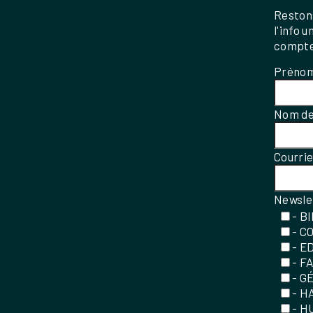
Restons
l'info 
compte
Préno
Nom de
Courri
Newsle
- B
- C
- E
- F
- G
- H
- H