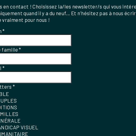
 en contact ! Choisissez la/les newsletter/s qui vous intér
uniquement quand il y a du neuf... Et n'hésitez pas à nous écri
 vraiment pour nous !
m
*
 famille
*
el
*
tters
*
IBLE
OUPLES
DITIONS
AMILLES
ÉNÉRALE
ANDICAP VISUEL
UMANITAIRE