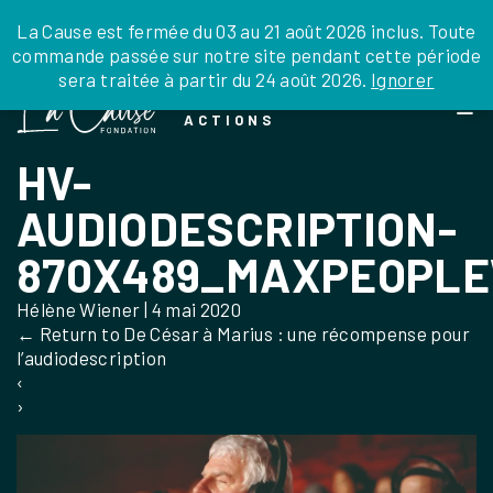
JE DONNE
JE PARRAINE
NOUS SOUTENIR
0 ARTICLE
La Cause est fermée du 03 au 21 août 2026 inclus. Toute
commande passée sur notre site pendant cette période
DEPUIS LA FRANCE
sera traitée à partir du 24 août 2026.
Ignorer
Skip
DEPUIS L’INTERNATIONAL
LA FOI EN
to
EN TANT QU’ORGANISATION
ACTIONS
the
EN TANT QU’AMBASSADEUR
content
HV-
LEGS, LIBÉRALITÉS
AUDIODESCRIPTION-
870X489_MAXPEOPLE
Hélène Wiener
|
4 mai 2020
←
Return to De César à Marius : une récompense pour
l’audiodescription
‹
›