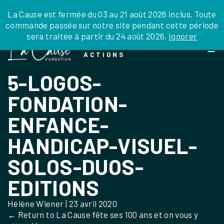
JE DONNE
JE PARRAINE
NOUS SOUTENIR
0 ARTICLE
La Cause est fermée du 03 au 21 août 2026 inclus. Toute
commande passée sur notre site pendant cette période
DEPUIS LA FRANCE
sera traitée à partir du 24 août 2026.
Ignorer
Skip
DEPUIS L’INTERNATIONAL
LA FOI EN
to
EN TANT QU’ORGANISATION
ACTIONS
the
EN TANT QU’AMBASSADEUR
content
5-LOGOS-
LEGS, LIBÉRALITÉS
FONDATION-
ENFANCE-
HANDICAP-VISUEL-
SOLOS-DUOS-
EDITIONS
Hélène Wiener
|
23 avril 2020
←
Return to La Cause fête ses 100 ans et on vous y