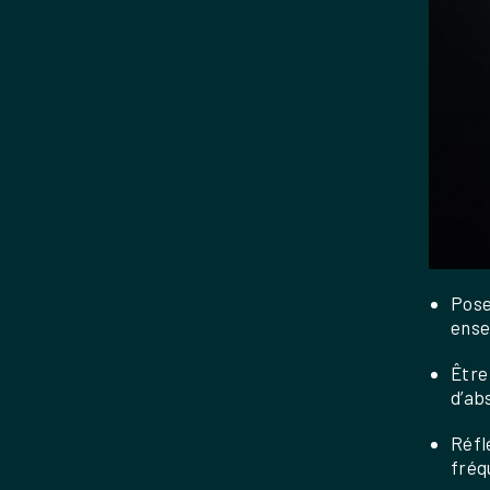
Pose
ense
Être
d’ab
Réfl
fréq