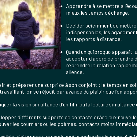
Apprendre à se mettre à l’écout
mieux les temps d’échange.
Décider sciemment de mettre d
indispensables, les agacement
les rapports à distance.
Quand un quiproquo apparait, u
accepter d’abord de prendre d
reprendre la relation rapideme
silence.
sir et préparer une surprise à son conjoint : le temps en so
travaillant, on se réjouit par avance du plaisir que l’on appor
iquer la vision simultanée d’un film ou la lecture simultanée 
lopper différents supports de contacts grâce aux nouvelle
ouver les courriers ou les poèmes, contacts moins immédiat
ssible, visiter pour un week-end le cadre de vie de celui qui 