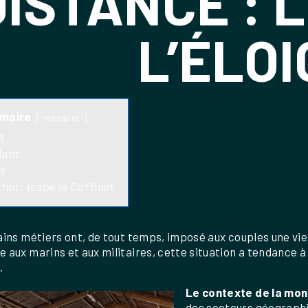
DISTANCE : L
L’ÉLO
maire
masquer
t
dant
s
hor: Isabelle Coffinet
ains métiers ont, de tout temps, imposé aux couples une v
 aux marins et aux militaires, cette situation a tendance à
.
Le contexte de la mon
des secteurs géographiq