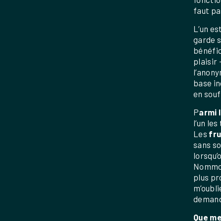
faut pa
L’un es
garde s
bénéfic
plaisir
l’anony
base in
en souf
P
armi 
l’un les
Les
fr
sans so
lorsqu’
Nommon
plus pr
m’oubli
demande
Que me