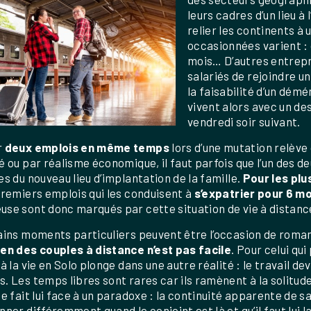
leurs cadres d’un lieu à
relier les continents à
occasionnées varient : 
mois… D’autres entrepri
salariés de rejoindre u
la faisabilité d’un dé
vivent alors avec un d
vendredi soir suivant.
r
deux emplois en même temps
lors d’une mutation relève
é ou par réalisme économique, il faut parfois que l’un des de
es du nouveau lieu d’implantation de la famille.
Pour les plu
premiers emplois qui les conduisent à
s’expatrier pour 6 mo
se sont donc marqués par cette situation de vie à distanc
ains moments particuliers peuvent être l’occasion de roma
en des couples à distance n’est pas facile
. Pour celui qui
 à la vie en Solo plonge dans une autre réalité : le travail de
. Les temps libres sont rares car ils ramènent à la solitu
te fait lui face à un paradoxe : la continuité apparente de s
nner différemment quand le conjoint est là et qu’il faut lui lai