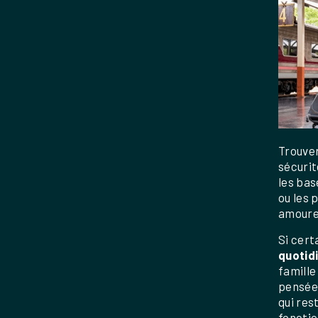
Trouve
sécurit
les bas
ou les 
amoureu
Si cert
quotidi
famille
pensées
qui res
fonctio