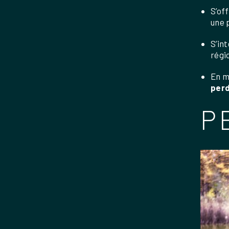
S’of
une p
S’in
régi
En m
perd
P