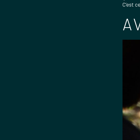
C’est c
A