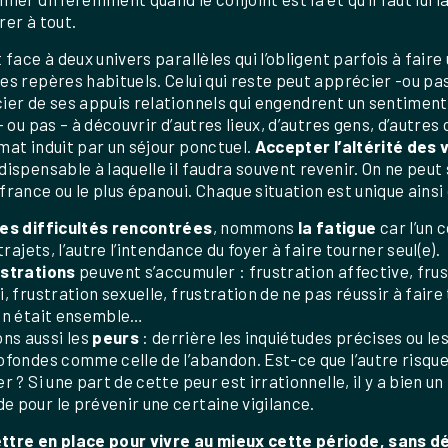
rer à tout.
t face à deux univers parallèles qui l’obligent parfois à fair
es repères habituels. Celui qui reste peut apprécier -ou pas
ier de ses appuis relationnels qui engendrent un sentiment
 – ou pas – à découvrir d’autres lieux, d’autres gens, d’autr
mat induit par un séjour ponctuel.
Accepter l’altérité des 
dispensable à laquelle il faudra souvent revenir. On ne peut 
france ou le plus épanoui. Chaque situation est unique ainsi
les difficultés rencontrées
, nommons
la fatigue
car l’un 
 trajets, l’autre l’intendance du foyer à faire tourner seul(e).
ustrations
peuvent s’accumuler : frustration affective, fru
i, frustration sexuelle, frustration de ne pas réussir à faire
on était ensemble…
s aussi les
peurs
: derrière les inquiétudes précises ou le
ofondes comme celle de l’abandon. Est-ce que l’autre risqu
er ? Si une part de cette peur est irrationnelle, il y a bien u
 pour le prévenir une certaine vigilance.
ttre en place pour vivre au mieux cette période, sans dé