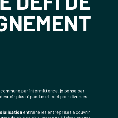
E DÉFI DE
IGNEMENT
ie commune par intermittence, je pense par
 devenir plus répandue et ceci pour diverses
dialisation
entraîne les entreprises à couvrir
ues de plus en plus vastes et à faire voyager