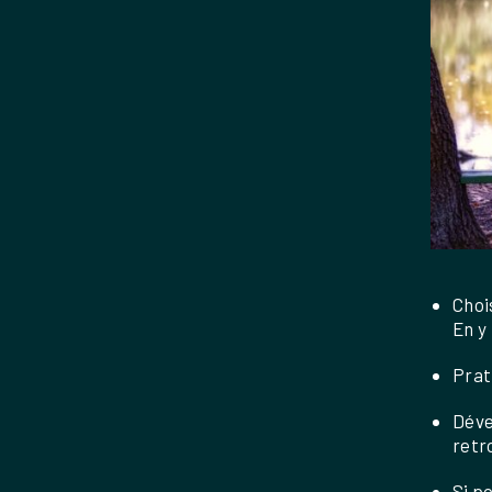
Choi
En y 
Prat
Déve
retr
Si po