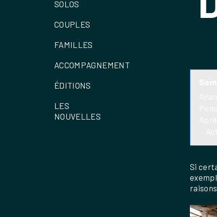
SOLOS
COUPLES
FAMILLES
ACCOMPAGNEMENT
Som
ÉDITIONS
Avan
LES
Pen
NOUVELLES
Aprè
Aut
Si cert
exemple
raisons