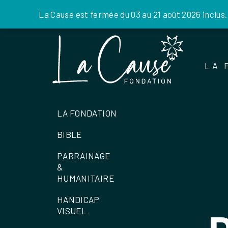
La Cause est fermée du 03 au 21 août 2026 inclus
Skip
to
the
LA 
content
LA FONDATION
BIBLE
PARRAINAGE
&
HUMANITAIRE
HANDICAP
VISUEL