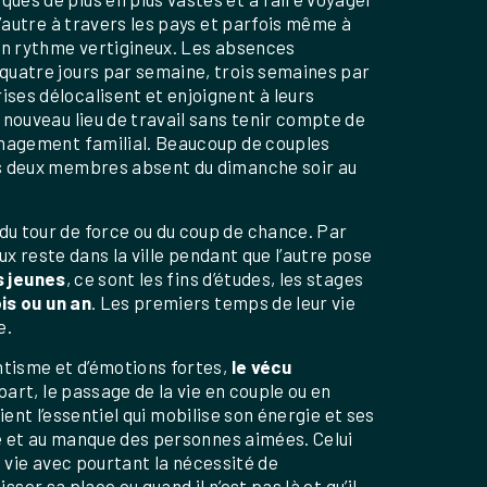
 l’autre à travers les pays et parfois même à
 un rythme vertigineux. Les absences
quatre jours par semaine, trois semaines par
ses délocalisent et enjoignent à leurs
n nouveau lieu de travail sans tenir compte de
ménagement familial. Beaucoup de couples
es deux membres absent du dimanche soir au
 du tour de force ou du coup de chance. Par
ux reste dans la ville pendant que l’autre pose
s jeunes
, ce sont les fins d’études, les stages
is ou un an
. Les premiers temps de leur vie
e.
ntisme et d’émotions fortes,
le vécu
 part, le passage de la vie en couple ou en
vient l’essentiel qui mobilise son énergie et ses
de et au manque des personnes aimées. Celui
a vie avec pourtant la nécessité de
sser sa place ou quand il n’est pas là et qu’il