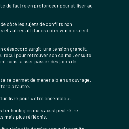
e de l’autre en profondeur pour utiliser au
e côté les sujets de conflits non
s et autres attitudes qui envenimeraient
n désaccord surgit, une tension grandit,
u recul pour retrouver son calme ; ensuite
nt sans laisser passer des jours de
litaire permet de mener à bien un ouvrage.
tera à l’autre.
d’un livre pour « être ensemble ».
s technologies mais aussi peut-être
s mais plus réfléchis.
vit au loin afin de mieux pouvoir ensuite