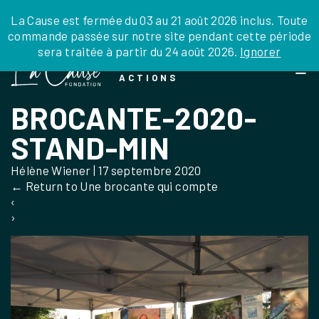
JE DONNE
JE PARRAINE
NOUS SOUTENIR
0 ARTICLE
La Cause est fermée du 03 au 21 août 2026 inclus. Toute
commande passée sur notre site pendant cette période
DEPUIS LA FRANCE
sera traitée à partir du 24 août 2026.
Ignorer
Skip
DEPUIS L’INTERNATIONAL
LA FOI EN
to
EN TANT QU’ORGANISATION
ACTIONS
the
EN TANT QU’AMBASSADEUR
content
BROCANTE-2020-
LEGS, LIBÉRALITÉS
STAND-MIN
Hélène Wiener
|
17 septembre 2020
←
Return to Une brocante qui compte
‹
›