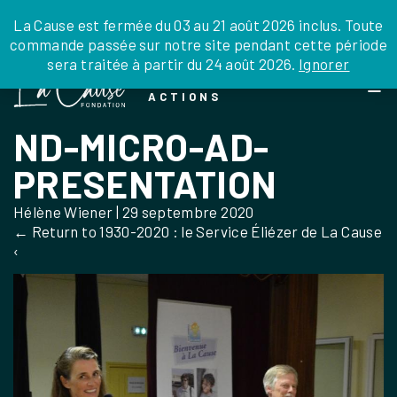
JE DONNE
JE PARRAINE
NOUS SOUTENIR
0 ARTICLE
La Cause est fermée du 03 au 21 août 2026 inclus. Toute
commande passée sur notre site pendant cette période
DEPUIS LA FRANCE
sera traitée à partir du 24 août 2026.
Ignorer
Skip
DEPUIS L’INTERNATIONAL
LA FOI EN
to
EN TANT QU’ORGANISATION
ACTIONS
the
EN TANT QU’AMBASSADEUR
content
ND-MICRO-AD-
LEGS, LIBÉRALITÉS
PRESENTATION
Hélène Wiener
|
29 septembre 2020
←
Return to 1930-2020 : le Service Éliézer de La Cause
‹