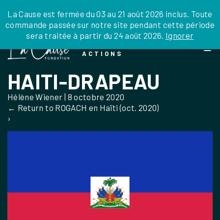
JE DONNE
JE PARRAINE
NOUS SOUTENIR
0 ARTICLE
La Cause est fermée du 03 au 21 août 2026 inclus. Toute
commande passée sur notre site pendant cette période
DEPUIS LA FRANCE
sera traitée à partir du 24 août 2026.
Ignorer
Skip
DEPUIS L’INTERNATIONAL
LA FOI EN
to
EN TANT QU’ORGANISATION
ACTIONS
the
EN TANT QU’AMBASSADEUR
content
HAITI-DRAPEAU
LEGS, LIBÉRALITÉS
Hélène Wiener
|
8 octobre 2020
←
Return to ROGACH en Haïti (oct. 2020)
›