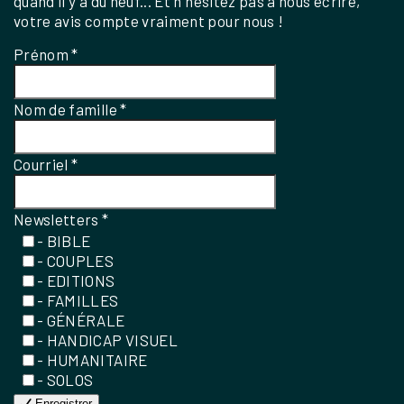
quand il y a du neuf... Et n'hésitez pas à nous écrire,
votre avis compte vraiment pour nous !
Prénom
*
Nom de famille
*
Courriel
*
Newsletters
*
- BIBLE
- COUPLES
- EDITIONS
- FAMILLES
- GÉNÉRALE
- HANDICAP VISUEL
- HUMANITAIRE
- SOLOS
Enregistrer