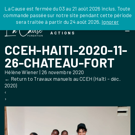
JE DONNE
JE PARRAINE
NOUS SOUTENIR
0 ARTICLE
La Cause est fermée du 03 au 21 août 2026 inclus. Toute
commande passée sur notre site pendant cette période
DEPUIS LA FRANCE
sera traitée à partir du 24 août 2026.
Ignorer
Skip
DEPUIS L’INTERNATIONAL
LA FOI EN
to
EN TANT QU’ORGANISATION
ACTIONS
the
EN TANT QU’AMBASSADEUR
content
CCEH-HAITI-2020-11-
LEGS, LIBÉRALITÉS
26-CHATEAU-FORT
Hélène Wiener
|
26 novembre 2020
←
Return to Travaux manuels au CCEH (Haïti – déc.
2020)
‹
›