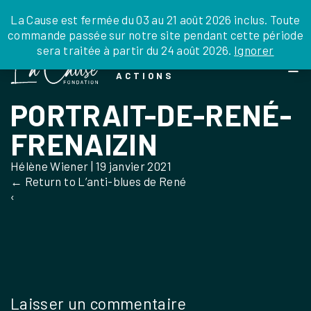
JE DONNE
JE PARRAINE
NOUS SOUTENIR
0 ARTICLE
La Cause est fermée du 03 au 21 août 2026 inclus. Toute
commande passée sur notre site pendant cette période
DEPUIS LA FRANCE
sera traitée à partir du 24 août 2026.
Ignorer
Skip
DEPUIS L’INTERNATIONAL
LA FOI EN
to
EN TANT QU’ORGANISATION
ACTIONS
the
EN TANT QU’AMBASSADEUR
content
PORTRAIT-DE-RENÉ-
LEGS, LIBÉRALITÉS
FRENAIZIN
Hélène Wiener
|
19 janvier 2021
←
Return to L’anti-blues de René
‹
Laisser un commentaire