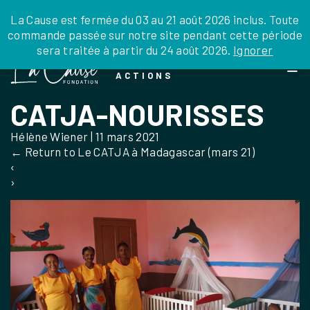
JE DONNE
JE PARRAINE
NOUS SOUTENIR
0 ARTICLE
La Cause est fermée du 03 au 21 août 2026 inclus. Toute
commande passée sur notre site pendant cette période
DEPUIS LA FRANCE
sera traitée à partir du 24 août 2026.
Ignorer
Skip
DEPUIS L’INTERNATIONAL
LA FOI EN
to
EN TANT QU’ORGANISATION
ACTIONS
the
EN TANT QU’AMBASSADEUR
content
CATJA-NOURISSES
LEGS, LIBÉRALITÉS
Hélène Wiener
|
11 mars 2021
←
Return to Le CATJA à Madagascar (mars 21)
‹
›