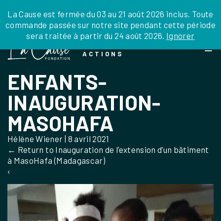
JE DONNE
JE PARRAINE
NOUS SOUTENIR
0 ARTICLE
La Cause est fermée du 03 au 21 août 2026 inclus. Toute
commande passée sur notre site pendant cette période
DEPUIS LA FRANCE
sera traitée à partir du 24 août 2026.
Ignorer
Skip
DEPUIS L’INTERNATIONAL
LA FOI EN
to
EN TANT QU’ORGANISATION
ACTIONS
the
EN TANT QU’AMBASSADEUR
content
ENFANTS-
LEGS, LIBÉRALITÉS
INAUGURATION-
MASOHAFA
Hélène Wiener
|
8 avril 2021
←
Return to Inauguration de l’extension d’un bâtiment
à MasoHafa (Madagascar)
‹