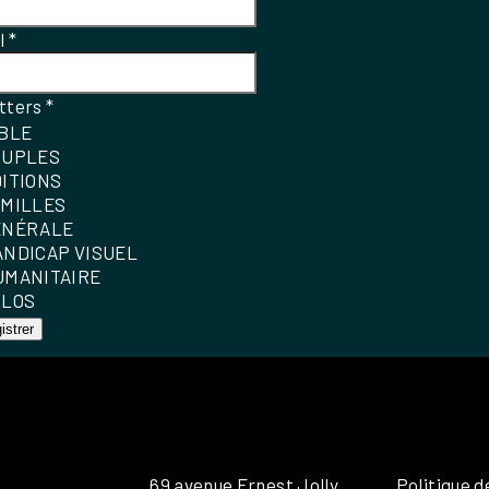
el
*
tters
*
IBLE
OUPLES
DITIONS
AMILLES
ÉNÉRALE
ANDICAP VISUEL
UMANITAIRE
OLOS
istrer
69 avenue Ernest Jolly
Politique d