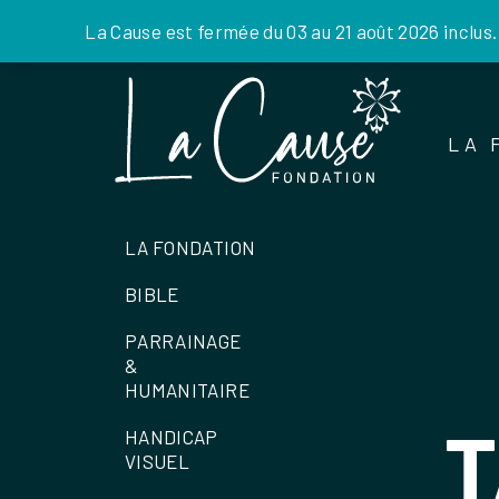
La Cause est fermée du 03 au 21 août 2026 inclus
Skip
to
the
LA 
content
LA FONDATION
BIBLE
PARRAINAGE
&
HUMANITAIRE
T
HANDICAP
VISUEL