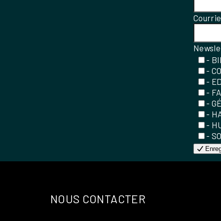
Courri
Newsle
- B
- C
- E
- F
- G
- H
- H
- S
Enreg
NOUS CONTACTER