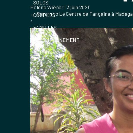
SOLOS
Hélène Wiener
|
3 juin 2021
←
Return to Le Centre de Tangaïna à Madagas
COUPLES
›
FAMILLES
ACCOMPAGNEMENT
ÉDITIONS
LES
NOUVELLES