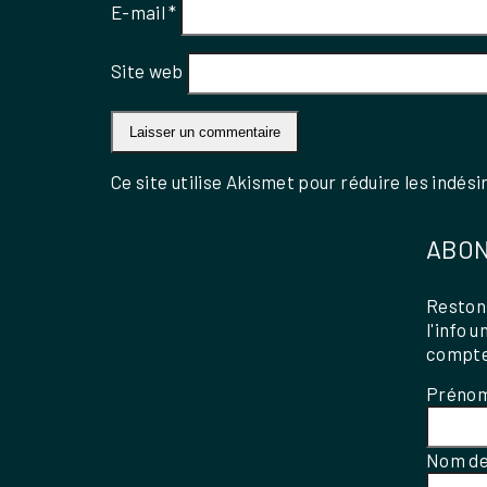
E-mail
*
Site web
Ce site utilise Akismet pour réduire les indési
ABON
Restons
l'info 
compte
Préno
Nom de