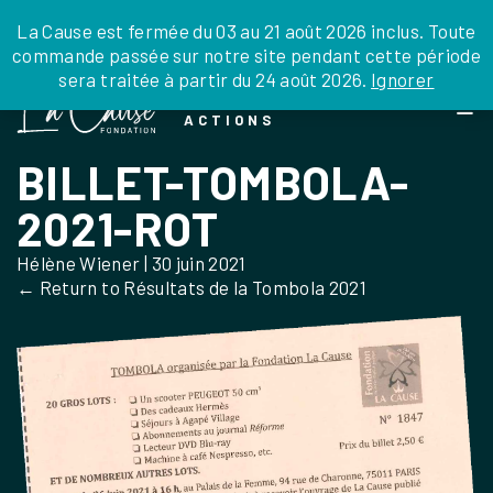
JE DONNE
JE PARRAINE
NOUS SOUTENIR
0 ARTICLE
La Cause est fermée du 03 au 21 août 2026 inclus. Toute
commande passée sur notre site pendant cette période
DEPUIS LA FRANCE
sera traitée à partir du 24 août 2026.
Ignorer
Skip
DEPUIS L’INTERNATIONAL
LA FOI EN
to
EN TANT QU’ORGANISATION
ACTIONS
the
EN TANT QU’AMBASSADEUR
content
BILLET-TOMBOLA-
LEGS, LIBÉRALITÉS
2021-ROT
Hélène Wiener
|
30 juin 2021
←
Return to Résultats de la Tombola 2021