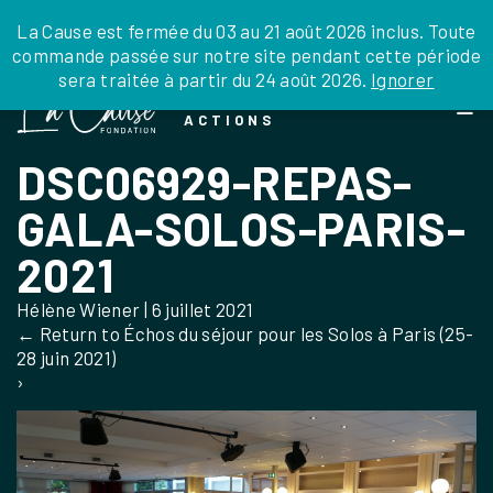
JE DONNE
JE PARRAINE
NOUS SOUTENIR
0 ARTICLE
La Cause est fermée du 03 au 21 août 2026 inclus. Toute
commande passée sur notre site pendant cette période
DEPUIS LA FRANCE
sera traitée à partir du 24 août 2026.
Ignorer
Skip
DEPUIS L’INTERNATIONAL
LA FOI EN
to
EN TANT QU’ORGANISATION
ACTIONS
the
EN TANT QU’AMBASSADEUR
content
DSC06929-REPAS-
LEGS, LIBÉRALITÉS
GALA-SOLOS-PARIS-
2021
Hélène Wiener
|
6 juillet 2021
←
Return to Échos du séjour pour les Solos à Paris (25-
28 juin 2021)
›