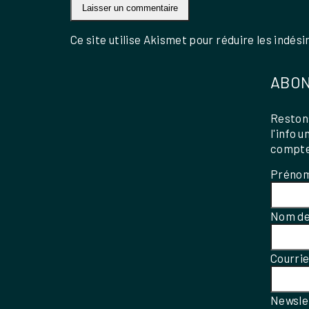
Ce site utilise Akismet pour réduire les indési
ABON
Restons
l'info 
compte
Préno
Nom de
Courri
Newsle