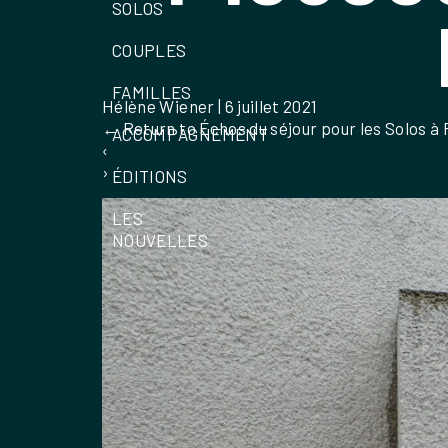
SOLOS
COUPLES
FAMILLES
Hélène Wiener
|
6 juillet 2021
←
Return to Échos du séjour pour les Solos à P
ACCOMPAGNEMENT
‹
›
ÉDITIONS
LES
NOUVELLES