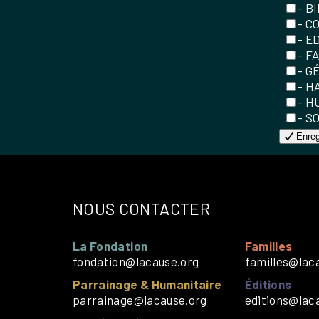
- B
- C
- E
- F
- G
- H
- H
- S
Enreg
NOUS CONTACTER
La Fondation
Familles
fondation@lacause.org
familles@lac
Parrainage & Humanitaire
Éditions
parrainage@lacause.org
editions@lac