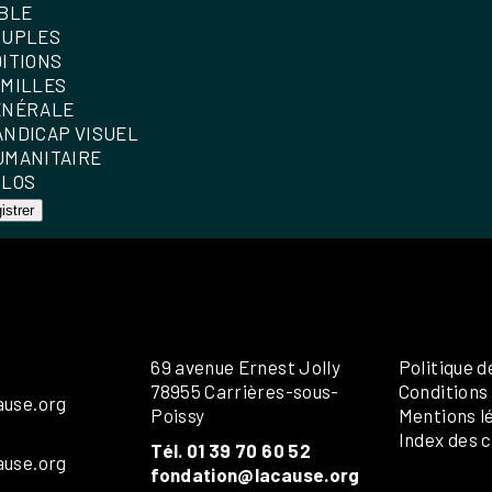
IBLE
OUPLES
DITIONS
AMILLES
ÉNÉRALE
ANDICAP VISUEL
UMANITAIRE
OLOS
istrer
69 avenue Ernest Jolly
Politique d
78955 Carrières-sous-
Conditions
ause.org
Poissy
Mentions l
Index des c
Tél. 01 39 70 60 52
ause.org
fondation@lacause.org