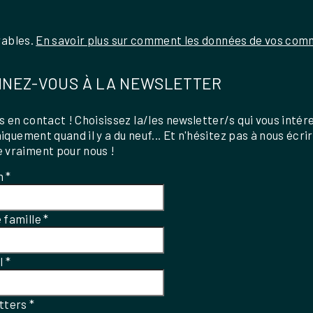
rables.
En savoir plus sur comment les données de vos comm
NEZ-VOUS À LA NEWSLETTER
 en contact ! Choisissez la/les newsletter/s qui vous intér
uniquement quand il y a du neuf... Et n'hésitez pas à nous écri
 vraiment pour nous !
m
*
 famille
*
el
*
tters
*