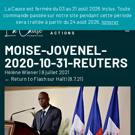
JE DONNE
JE PARRAINE
NOUS SOUTENIR
0 ARTICLE
La Cause est fermée du 03 au 21 août 2026 inclus. Toute
commande passée sur notre site pendant cette période
DEPUIS LA FRANCE
sera traitée à partir du 24 août 2026.
Ignorer
Skip
DEPUIS L’INTERNATIONAL
LA FOI EN
to
EN TANT QU’ORGANISATION
ACTIONS
the
EN TANT QU’AMBASSADEUR
content
MOISE-JOVENEL-
LEGS, LIBÉRALITÉS
2020-10-31-REUTERS
Hélène Wiener
|
8 juillet 2021
←
Return to Flash sur Haïti (8.7.21)