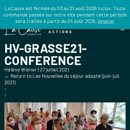
JE DONNE
JE PARRAINE
NOUS SOUTENIR
0 ARTICLE
La Cause est fermée du 03 au 21 août 2026 inclus. Toute
commande passée sur notre site pendant cette période
DEPUIS LA FRANCE
sera traitée à partir du 24 août 2026.
Ignorer
Skip
DEPUIS L’INTERNATIONAL
LA FOI EN
to
EN TANT QU’ORGANISATION
ACTIONS
the
EN TANT QU’AMBASSADEUR
content
HV-GRASSE21-
LEGS, LIBÉRALITÉS
CONFERENCE
Hélène Wiener
|
27 juillet 2021
←
Return to Les Nouvelles du séjour adapté (juin-juil.
2021)
‹
›