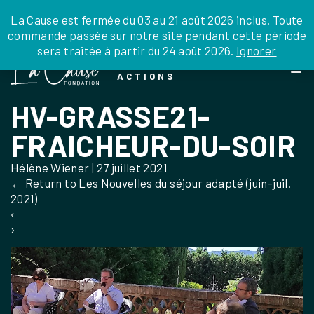
JE DONNE
JE PARRAINE
NOUS SOUTENIR
0 ARTICLE
La Cause est fermée du 03 au 21 août 2026 inclus. Toute
commande passée sur notre site pendant cette période
DEPUIS LA FRANCE
sera traitée à partir du 24 août 2026.
Ignorer
Skip
DEPUIS L’INTERNATIONAL
LA FOI EN
to
EN TANT QU’ORGANISATION
ACTIONS
the
EN TANT QU’AMBASSADEUR
content
HV-GRASSE21-
LEGS, LIBÉRALITÉS
FRAICHEUR-DU-SOIR
Hélène Wiener
|
27 juillet 2021
←
Return to Les Nouvelles du séjour adapté (juin-juil.
2021)
‹
›