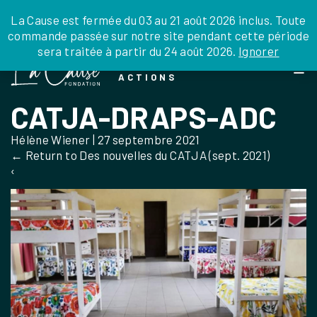
JE DONNE
JE PARRAINE
NOUS SOUTENIR
0 ARTICLE
La Cause est fermée du 03 au 21 août 2026 inclus. Toute
commande passée sur notre site pendant cette période
DEPUIS LA FRANCE
sera traitée à partir du 24 août 2026.
Ignorer
Skip
DEPUIS L’INTERNATIONAL
LA FOI EN
to
EN TANT QU’ORGANISATION
ACTIONS
the
EN TANT QU’AMBASSADEUR
content
CATJA-DRAPS-ADC
LEGS, LIBÉRALITÉS
Hélène Wiener
|
27 septembre 2021
←
Return to Des nouvelles du CATJA (sept. 2021)
‹