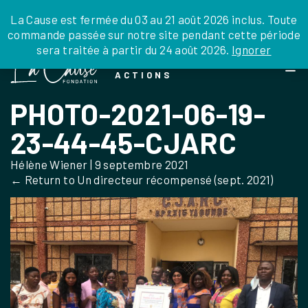
JE DONNE
JE PARRAINE
NOUS SOUTENIR
0 ARTICLE
La Cause est fermée du 03 au 21 août 2026 inclus. Toute
commande passée sur notre site pendant cette période
DEPUIS LA FRANCE
sera traitée à partir du 24 août 2026.
Ignorer
Skip
DEPUIS L’INTERNATIONAL
LA FOI EN
to
EN TANT QU’ORGANISATION
ACTIONS
the
EN TANT QU’AMBASSADEUR
content
PHOTO-2021-06-19-
LEGS, LIBÉRALITÉS
23-44-45-CJARC
Hélène Wiener
|
9 septembre 2021
←
Return to Un directeur récompensé (sept. 2021)