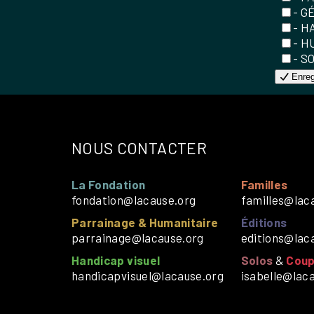
- G
- H
- H
- S
Enreg
NOUS CONTACTER
La Fondation
Familles
fondation@lacause.org
familles@lac
Parrainage & Humanitaire
Éditions
parrainage@lacause.org
editions@lac
Handicap visuel
Solos
&
Coup
handicapvisuel@lacause.org
isabelle@lac