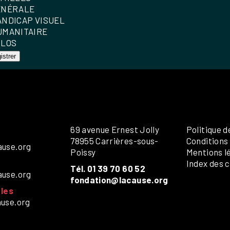
ÉNÉRALE
ANDICAP VISUEL
UMANITAIRE
OLOS
istrer
69 avenue Ernest Jolly
Politique d
78955 Carrières-sous-
Conditions
ause.org
Poissy
Mentions l
Index des c
Tél. 01 39 70 60 52
ause.org
fondation@lacause.org
les
ause.org