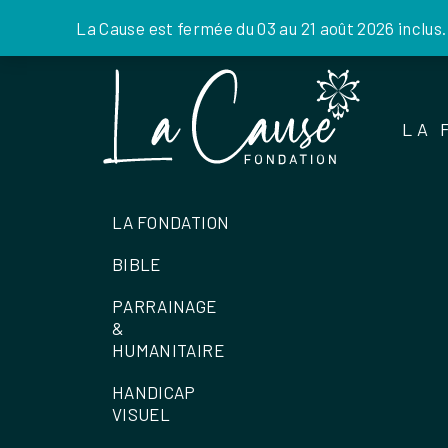
La Cause est fermée du 03 au 21 août 2026 inclus
Skip
to
the
LA 
content
LA FONDATION
BIBLE
PARRAINAGE
&
HUMANITAIRE
HANDICAP
VISUEL