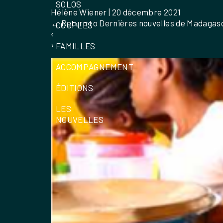
SOLOS
Hélène Wiener
|
20 décembre 2021
←
Return to Dernières nouvelles de Madagasca
COUPLES
‹
›
FAMILLES
ACCOMPAGNEMENT
ÉDITIONS
LES
NOUVELLES