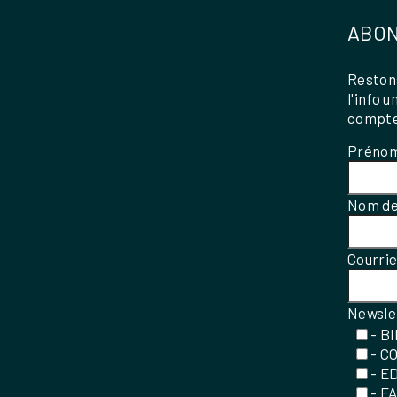
ABON
Restons
l'info 
compte
Préno
Nom de
Courri
Newsle
- B
- C
- E
- F