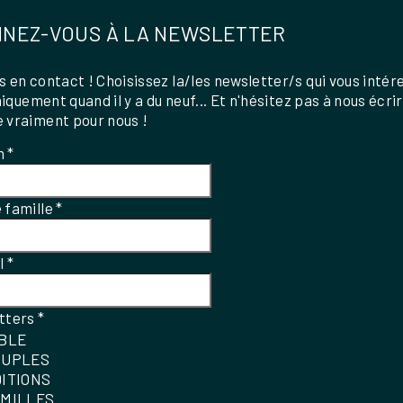
NEZ-VOUS À LA NEWSLETTER
 en contact ! Choisissez la/les newsletter/s qui vous intér
uniquement quand il y a du neuf... Et n'hésitez pas à nous écri
 vraiment pour nous !
m
*
 famille
*
el
*
tters
*
IBLE
OUPLES
DITIONS
AMILLES