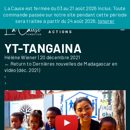
JE DONNE
JE PARRAINE
NOUS SOUTENIR
0 ARTICLE
La Cause est fermée du 03 au 21 août 2026 inclus. Toute
commande passée sur notre site pendant cette période
DEPUIS LA FRANCE
sera traitée à partir du 24 août 2026.
Ignorer
Skip
DEPUIS L’INTERNATIONAL
LA FOI EN
to
EN TANT QU’ORGANISATION
ACTIONS
the
EN TANT QU’AMBASSADEUR
content
YT-TANGAINA
LEGS, LIBÉRALITÉS
Hélène Wiener
|
20 décembre 2021
←
Return to Dernières nouvelles de Madagascar en
vidéo (déc. 2021)
‹
›